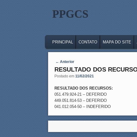
PPGCS
MAIN MENU
SKIP TO PRIMARY CONTENT
SKIP TO SECONDARY CONTENT
PRINCIPAL
CONTATO
MAPA DO SITE
Post navigation
←
Anterior
RESULTADO DOS RECURSO
Postado em
11/02/2021
RESULTADO DOS RECURSOS:
051.479.924-21 – DEFERIDO
449.051.814-53 – DEFERIDO
041.012.054-50 – INDEFERIDO