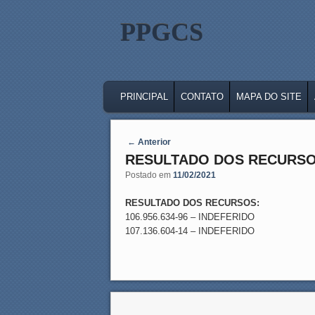
PPGCS
MAIN MENU
SKIP TO PRIMARY CONTENT
SKIP TO SECONDARY CONTENT
PRINCIPAL
CONTATO
MAPA DO SITE
Post navigation
←
Anterior
RESULTADO DOS RECURSO
Postado em
11/02/2021
RESULTADO DOS RECURSOS:
106.956.634-96 – INDEFERIDO
107.136.604-14 – INDEFERIDO