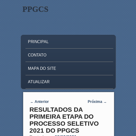
PPGCS
MAIN MENU
SKIP TO PRIMARY CONTENT
SKIP TO SECONDARY CONTENT
PRINCIPAL
CONTATO
MAPA DO SITE
ATUALIZAR
Post navigation
←
Anterior
Próxima
→
RESULTADOS DA
PRIMEIRA ETAPA DO
PROCESSO SELETIVO
2021 DO PPGCS