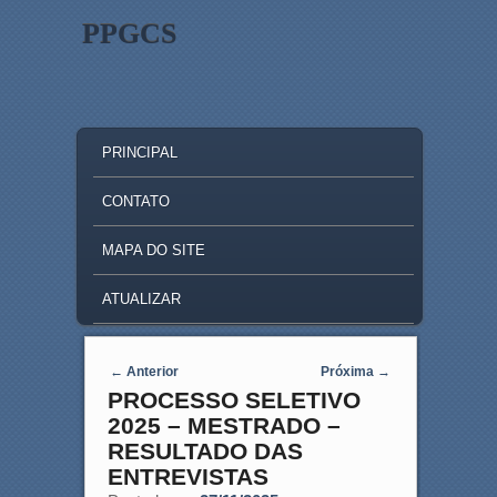
PPGCS
MAIN MENU
SKIP TO PRIMARY CONTENT
SKIP TO SECONDARY CONTENT
PRINCIPAL
CONTATO
MAPA DO SITE
ATUALIZAR
Post navigation
←
Anterior
Próxima
→
PROCESSO SELETIVO
2025 – MESTRADO –
RESULTADO DAS
ENTREVISTAS