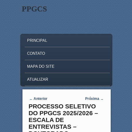
PPGCS
MAIN MENU
SKIP TO PRIMARY CONTENT
SKIP TO SECONDARY CONTENT
PRINCIPAL
CONTATO
MAPA DO SITE
ATUALIZAR
Post navigation
←
Anterior
Próxima
→
PROCESSO SELETIVO
DO PPGCS 2025/2026 –
ESCALA DE
ENTREVISTAS –