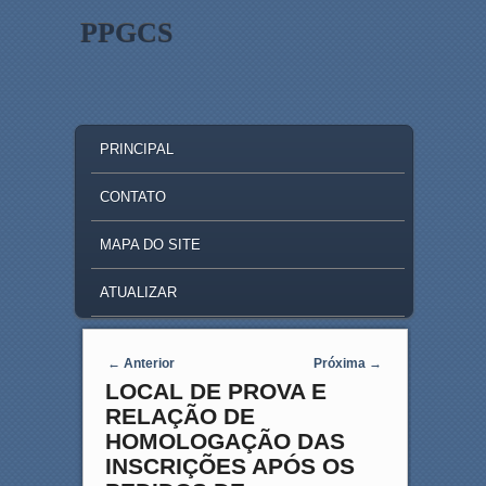
PPGCS
MAIN MENU
SKIP TO PRIMARY CONTENT
SKIP TO SECONDARY CONTENT
PRINCIPAL
CONTATO
MAPA DO SITE
ATUALIZAR
Post navigation
←
Anterior
Próxima
→
LOCAL DE PROVA E
RELAÇÃO DE
HOMOLOGAÇÃO DAS
INSCRIÇÕES APÓS OS