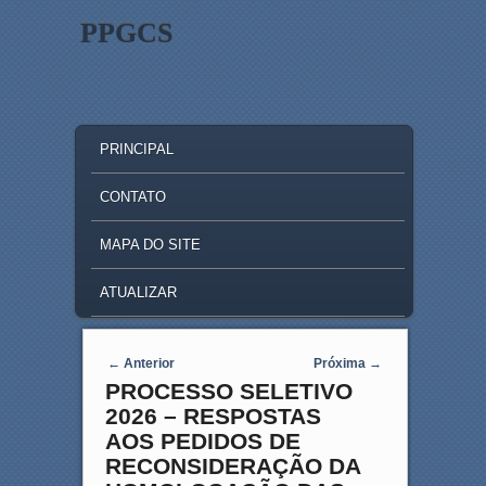
PPGCS
MAIN MENU
SKIP TO PRIMARY CONTENT
SKIP TO SECONDARY CONTENT
PRINCIPAL
CONTATO
MAPA DO SITE
ATUALIZAR
Post navigation
←
Anterior
Próxima
→
PROCESSO SELETIVO
2026 – RESPOSTAS
AOS PEDIDOS DE
RECONSIDERAÇÃO DA