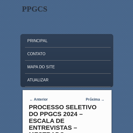
PPGCS
MAIN MENU
SKIP TO PRIMARY CONTENT
SKIP TO SECONDARY CONTENT
PRINCIPAL
CONTATO
MAPA DO SITE
ATUALIZAR
Post navigation
←
Anterior
Próxima
→
PROCESSO SELETIVO
DO PPGCS 2024 –
ESCALA DE
ENTREVISTAS –