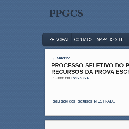
PPGCS
MAIN MENU
SKIP TO PRIMARY CONTENT
SKIP TO SECONDARY CONTENT
PRINCIPAL
CONTATO
MAPA DO SITE
Post navigation
←
Anterior
PROCESSO SELETIVO DO P
RECURSOS DA PROVA ESC
Postado em
15/02/2024
Resultado dos Recursos_MESTRADO