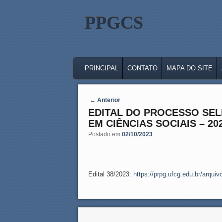
PPGCS
MAIN MENU
SKIP TO PRIMARY CONTENT
SKIP TO SECONDARY CONTENT
PRINCIPAL
CONTATO
MAPA DO SITE
Post navigation
←
Anterior
EDITAL DO PROCESSO SE
EM CIÊNCIAS SOCIAIS – 20
Postado em
02/10/2023
Edital 38/2023:
https://prpg.ufcg.edu.br/arqu