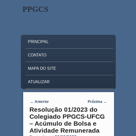
PPGCS
MAIN MENU
SKIP TO PRIMARY CONTENT
SKIP TO SECONDARY CONTENT
PRINCIPAL
CONTATO
MAPA DO SITE
ATUALIZAR
Post navigation
←
Anterior
Próxima
→
Resolução 01/2023 do
Colegiado PPGCS-UFCG
– Acúmulo de Bolsa e
Atividade Remunerada