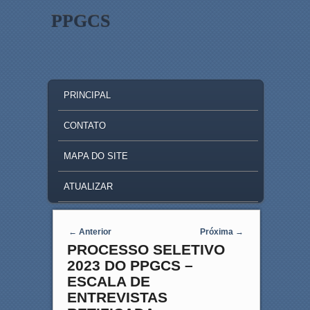
PPGCS
MAIN MENU
SKIP TO PRIMARY CONTENT
SKIP TO SECONDARY CONTENT
PRINCIPAL
CONTATO
MAPA DO SITE
ATUALIZAR
Post navigation
←
Anterior
Próxima
→
PROCESSO SELETIVO
2023 DO PPGCS –
ESCALA DE
ENTREVISTAS