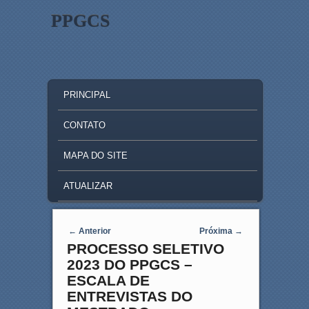
PPGCS
MAIN MENU
SKIP TO PRIMARY CONTENT
SKIP TO SECONDARY CONTENT
PRINCIPAL
CONTATO
MAPA DO SITE
ATUALIZAR
Post navigation
←
Anterior
Próxima
→
PROCESSO SELETIVO
2023 DO PPGCS –
ESCALA DE
ENTREVISTAS DO