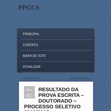
PPGCS
MAIN MENU
SKIP TO PRIMARY CONTENT
SKIP TO SECONDARY CONTENT
PRINCIPAL
CONTATO
MAPA DO SITE
ATUALIZAR
Post navigation
←
Older posts
Newer posts
→
dez
RESULTADO DA
02
PROVA ESCRITA –
DOUTORADO –
PROCESSO SELETIVO