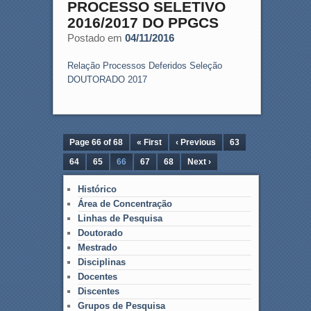
PROCESSO SELETIVO
2016/2017 DO PPGCS
Postado em
04/11/2016
Relação Processos Deferidos Seleção
DOUTORADO 2017
Page 66 of 68
« First
‹ Previous
63
64
65
66
67
68
Next ›
Histórico
Área de Concentração
Linhas de Pesquisa
Doutorado
Mestrado
Disciplinas
Docentes
Discentes
Grupos de Pesquisa