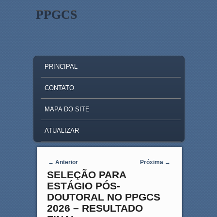
PPGCS
MAIN MENU
SKIP TO PRIMARY CONTENT
SKIP TO SECONDARY CONTENT
PRINCIPAL
CONTATO
MAPA DO SITE
ATUALIZAR
Post navigation
←
Anterior
Próxima
→
SELEÇÃO PARA
ESTÁGIO PÓS-
DOUTORAL NO PPGCS
2026 – RESULTADO