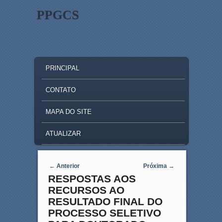
PPGCS
MAIN MENU
SKIP TO PRIMARY CONTENT
SKIP TO SECONDARY CONTENT
PRINCIPAL
CONTATO
MAPA DO SITE
ATUALIZAR
Post navigation
←
Anterior
Próxima
→
RESPOSTAS AOS
RECURSOS AO
RESULTADO FINAL DO
PROCESSO SELETIVO