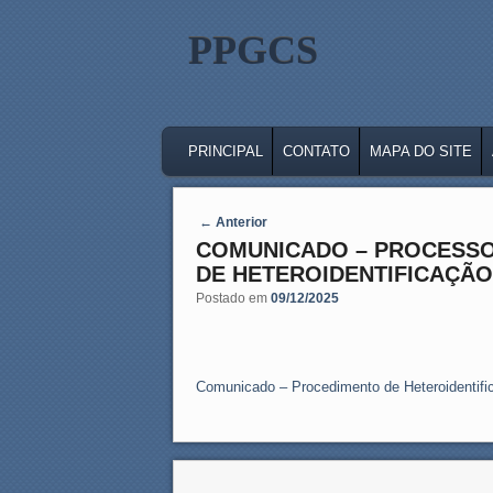
PPGCS
MAIN MENU
SKIP TO PRIMARY CONTENT
SKIP TO SECONDARY CONTENT
PRINCIPAL
CONTATO
MAPA DO SITE
Post navigation
←
Anterior
COMUNICADO – PROCESSO
DE HETEROIDENTIFICAÇÃO
Postado em
09/12/2025
Comunicado – Procedimento de Heteroidenti