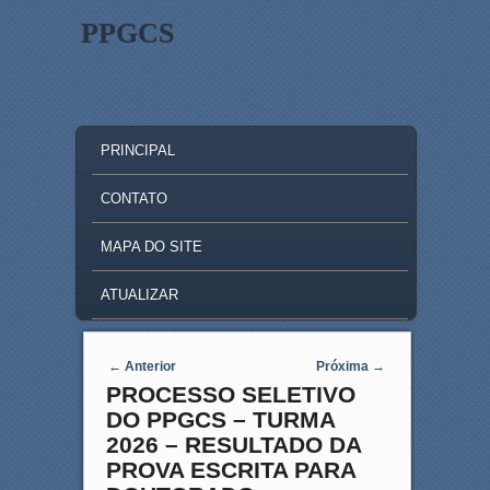
PPGCS
MAIN MENU
SKIP TO PRIMARY CONTENT
SKIP TO SECONDARY CONTENT
PRINCIPAL
CONTATO
MAPA DO SITE
ATUALIZAR
Post navigation
←
Anterior
Próxima
→
PROCESSO SELETIVO
DO PPGCS – TURMA
2026 – RESULTADO DA
PROVA ESCRITA PARA