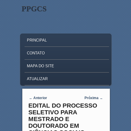
PPGCS
MAIN MENU
SKIP TO PRIMARY CONTENT
SKIP TO SECONDARY CONTENT
PRINCIPAL
CONTATO
MAPA DO SITE
ATUALIZAR
Post navigation
←
Anterior
Próxima
→
EDITAL DO PROCESSO
SELETIVO PARA
MESTRADO E
DOUTORADO EM