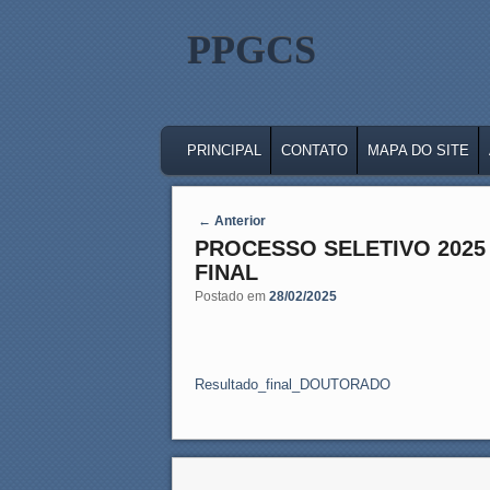
PPGCS
MAIN MENU
SKIP TO PRIMARY CONTENT
SKIP TO SECONDARY CONTENT
PRINCIPAL
CONTATO
MAPA DO SITE
Post navigation
←
Anterior
PROCESSO SELETIVO 2025
FINAL
Postado em
28/02/2025
Resultado_final_DOUTORADO