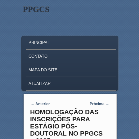
PPGCS
MAIN MENU
SKIP TO PRIMARY CONTENT
SKIP TO SECONDARY CONTENT
PRINCIPAL
CONTATO
MAPA DO SITE
ATUALIZAR
Post navigation
←
Anterior
Próxima
→
HOMOLOGAÇÃO DAS
INSCRIÇÕES PARA
ESTÁGIO PÓS-
DOUTORAL NO PPGCS