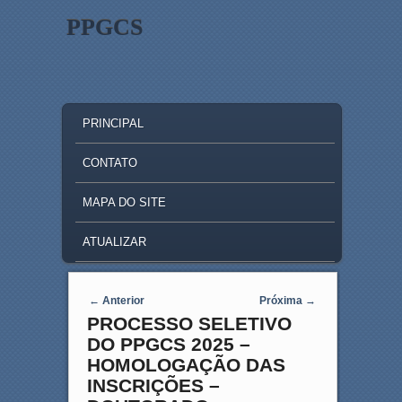
PPGCS
MAIN MENU
SKIP TO PRIMARY CONTENT
SKIP TO SECONDARY CONTENT
PRINCIPAL
CONTATO
MAPA DO SITE
ATUALIZAR
Post navigation
←
Anterior
Próxima
→
PROCESSO SELETIVO
DO PPGCS 2025 –
HOMOLOGAÇÃO DAS
INSCRIÇÕES –