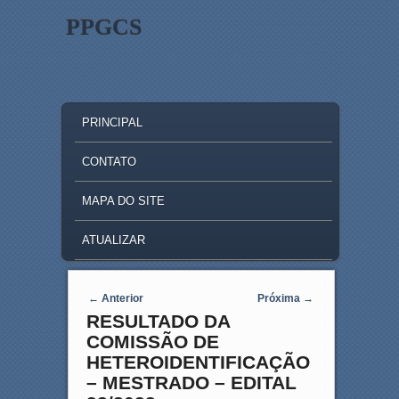
PPGCS
MAIN MENU
SKIP TO PRIMARY CONTENT
SKIP TO SECONDARY CONTENT
PRINCIPAL
CONTATO
MAPA DO SITE
ATUALIZAR
Post navigation
←
Anterior
Próxima
→
RESULTADO DA
COMISSÃO DE
HETEROIDENTIFICAÇÃO
– MESTRADO – EDITAL