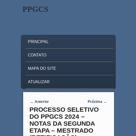
PPGCS
MAIN MENU
SKIP TO PRIMARY CONTENT
SKIP TO SECONDARY CONTENT
PRINCIPAL
CONTATO
MAPA DO SITE
ATUALIZAR
Post navigation
←
Anterior
Próxima
→
PROCESSO SELETIVO
DO PPGCS 2024 –
NOTAS DA SEGUNDA
ETAPA – MESTRADO