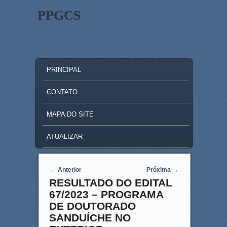
PPGCS
MAIN MENU
SKIP TO PRIMARY CONTENT
SKIP TO SECONDARY CONTENT
PRINCIPAL
CONTATO
MAPA DO SITE
ATUALIZAR
Post navigation
←
Anterior
Próxima
→
RESULTADO DO EDITAL
67/2023 – PROGRAMA
DE DOUTORADO
SANDUÍCHE NO