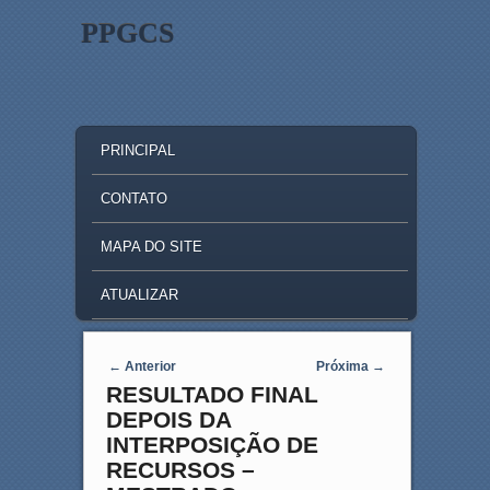
PPGCS
MAIN MENU
SKIP TO PRIMARY CONTENT
SKIP TO SECONDARY CONTENT
PRINCIPAL
CONTATO
MAPA DO SITE
ATUALIZAR
Post navigation
←
Anterior
Próxima
→
RESULTADO FINAL
DEPOIS DA
INTERPOSIÇÃO DE
RECURSOS –