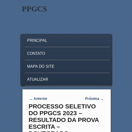
PPGCS
MAIN MENU
SKIP TO PRIMARY CONTENT
SKIP TO SECONDARY CONTENT
PRINCIPAL
CONTATO
MAPA DO SITE
ATUALIZAR
Post navigation
←
Anterior
Próxima
→
PROCESSO SELETIVO
DO PPGCS 2023 –
RESULTADO DA PROVA
ESCRITA –