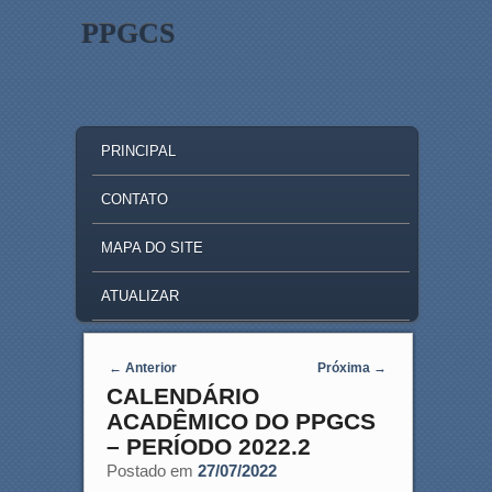
PPGCS
MAIN MENU
SKIP TO PRIMARY CONTENT
SKIP TO SECONDARY CONTENT
PRINCIPAL
CONTATO
MAPA DO SITE
ATUALIZAR
Post navigation
←
Anterior
Próxima
→
CALENDÁRIO
ACADÊMICO DO PPGCS
– PERÍODO 2022.2
Postado em
27/07/2022