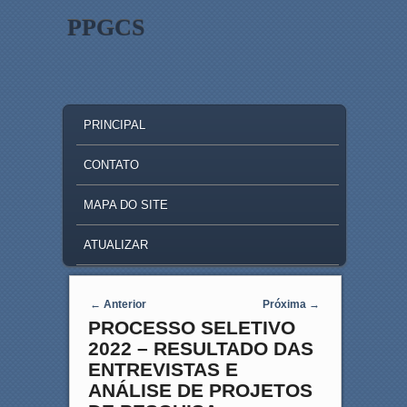
PPGCS
MAIN MENU
SKIP TO PRIMARY CONTENT
SKIP TO SECONDARY CONTENT
PRINCIPAL
CONTATO
MAPA DO SITE
ATUALIZAR
Post navigation
←
Anterior
Próxima
→
PROCESSO SELETIVO
2022 – RESULTADO DAS
ENTREVISTAS E
ANÁLISE DE PROJETOS