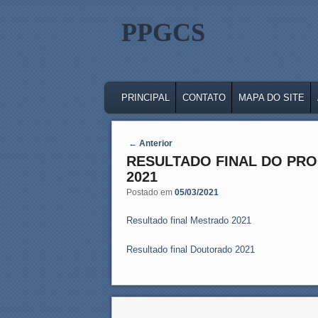
PPGCS
MAIN MENU
SKIP TO PRIMARY CONTENT
SKIP TO SECONDARY CONTENT
PRINCIPAL
CONTATO
MAPA DO SITE
Post navigation
←
Anterior
RESULTADO FINAL DO PRO
2021
Postado em
05/03/2021
Resultado final Mestrado 2021
Resultado final Doutorado 2021