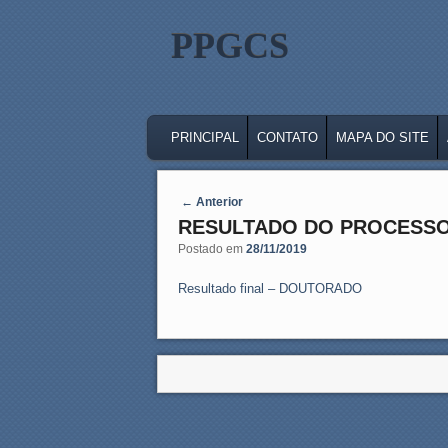
PPGCS
MAIN MENU
SKIP TO PRIMARY CONTENT
SKIP TO SECONDARY CONTENT
PRINCIPAL
CONTATO
MAPA DO SITE
Post navigation
←
Anterior
RESULTADO DO PROCESSO
Postado em
28/11/2019
Resultado final – DOUTORADO