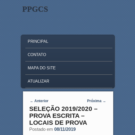
PPGCS
MAIN MENU
SKIP TO PRIMARY CONTENT
SKIP TO SECONDARY CONTENT
PRINCIPAL
CONTATO
MAPA DO SITE
ATUALIZAR
Post navigation
←
Anterior
Próxima
→
SELEÇÃO 2019/2020 –
PROVA ESCRITA –
LOCAIS DE PROVA
Postado em
08/11/2019