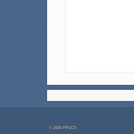
© 2026
PPGCS