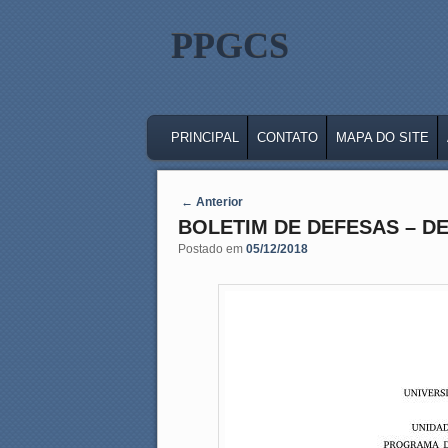
PPGCS
MAIN MENU
SKIP TO PRIMARY CONTENT
SKIP TO SECONDARY CONTENT
PRINCIPAL
CONTATO
MAPA DO SITE
Post navigation
←
Anterior
BOLETIM DE DEFESAS – D
Postado em
05/12/2018