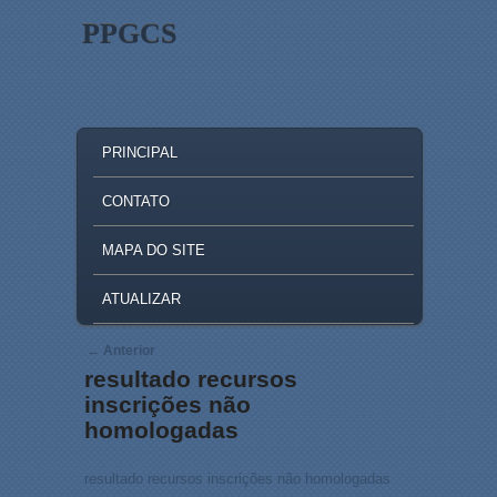
PPGCS
MAIN MENU
SKIP TO PRIMARY CONTENT
SKIP TO SECONDARY CONTENT
PRINCIPAL
CONTATO
MAPA DO SITE
ATUALIZAR
Post navigation
←
Anterior
resultado recursos
inscrições não
homologadas
resultado recursos inscrições não homologadas