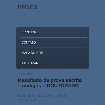
PPGCS
MAIN MENU
SKIP TO PRIMARY CONTENT
SKIP TO SECONDARY CONTENT
PRINCIPAL
CONTATO
MAPA DO SITE
ATUALIZAR
Post navigation
←
Anterior
Resultado da prova escrita
– códigos – DOUTORADO
Resultado da prova escrita - códigos -
DOUTORADO