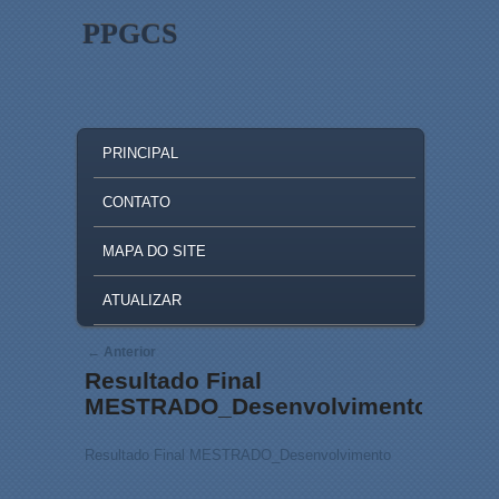
PPGCS
MAIN MENU
SKIP TO PRIMARY CONTENT
SKIP TO SECONDARY CONTENT
PRINCIPAL
CONTATO
MAPA DO SITE
ATUALIZAR
Post navigation
←
Anterior
Resultado Final
MESTRADO_Desenvolvimento
Resultado Final MESTRADO_Desenvolvimento